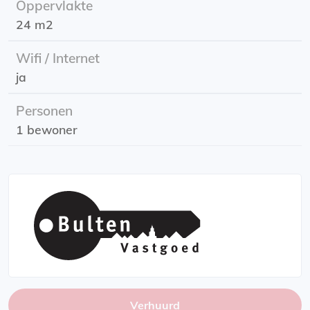
Oppervlakte
Ingangsdatum: 01-08-2025
24 m2
Huurprijs: incl. G/W/L en internet
Huurperiode: Onbepaalde tijd
Wifi / Internet
Energielabel: B
ja
Huurtoeslag: Mogelijk! Kijk voor de vereisten op de
website van de belastingdienst!
Personen
1 bewoner
Verhuurd