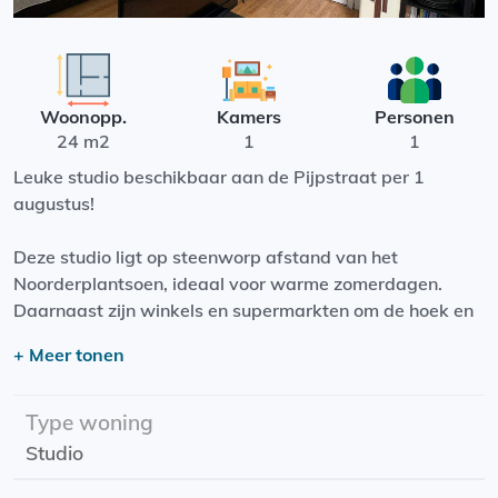
Woonopp.
Kamers
Personen
24 m2
1
1
Leuke studio beschikbaar aan de Pijpstraat per 1
augustus!
Deze studio ligt op steenworp afstand van het
Noorderplantsoen, ideaal voor warme zomerdagen.
Daarnaast zijn winkels en supermarkten om de hoek en
is de Grote Markt op een kleine 10 minuten loopafstand
+ Meer tonen
(of een kleine 3 minuten fietsen)!
De studio beschikt over een ruime woonruimte met open
Type woning
keuken inclusief inbouw gasplaat en koelkast! Verder is
Studio
de studio voorzien van een eigen badkamer.