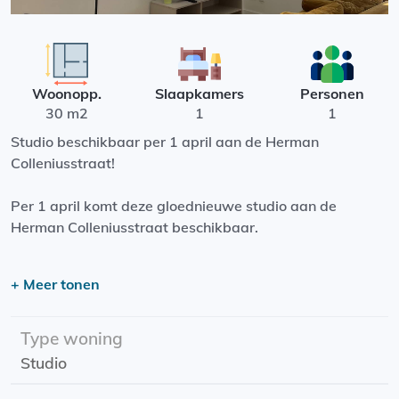
Woonopp.
Slaapkamers
Personen
30 m2
1
1
Studio beschikbaar per 1 april aan de Herman
Colleniusstraat!
Per 1 april komt deze gloednieuwe studio aan de
Herman Colleniusstraat beschikbaar.
De studio ligt in de Schildersbuurt, een geliefde wijk in
+ Meer tonen
Groningen, bekend om haar charmante straatjes en
karakteristieke woningen. Bovendien ben je met een
korte wandeling zo op de Grote Markt of het
Type woning
Noorderplantsoen!
Studio
Deze woonruimte is van alle gemakken voorzien. Denk