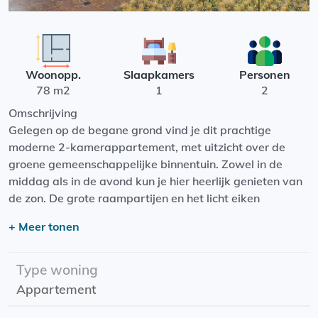
Woonopp.
Slaapkamers
Personen
78 m2
1
2
Omschrijving
Gelegen op de begane grond vind je dit prachtige
moderne 2-kamerappartement, met uitzicht over de
groene gemeenschappelijke binnentuin. Zowel in de
middag als in de avond kun je hier heerlijk genieten van
de zon. De grote raampartijen en het licht eiken
lamelparket zorgen voor een lichte leefruimte. Het
+ Meer tonen
appartement beschikt over een moderne keuken en
badkamer. Daarnaast is het appartement voorzien van
vloerverwarming en koeling. Het mooie is dat het
Type woning
appartement ook nog eens energiezuinig is dankzij de
Appartement
koude-warmteopslag en goede isolatie. Daarbij
beschikt dit appartement ook over een eigen