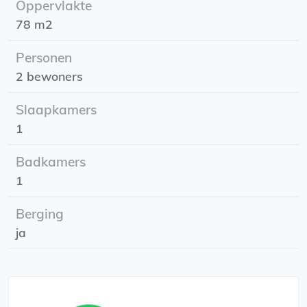
Oppervlakte
parkeerplaats in de afgesloten parkeergarage. Kortom,
78 m2
een heerlijk appartement op een prachtige locatie in
Haarlem!
Personen
2 bewoners
Ligging
Het appartement is gelegen op het voormalige
Slaapkamers
ziekenhuisterrei...
1
Badkamers
1
Berging
ja