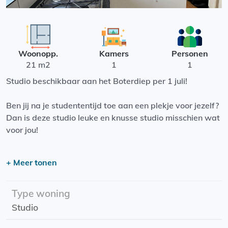
Woonopp.
Kamers
Personen
21 m2
1
1
Studio beschikbaar aan het Boterdiep per 1 juli!
Ben jij na je studententijd toe aan een plekje voor jezelf?
Dan is deze studio leuke en knusse studio misschien wat
voor jou!
De woonruimte is gelegen aan het Boterdiep, op
+ Meer tonen
steenworp afstand van het Noorderplantsoen! Ook het
centrum van Groningen wandel je zo in. Verder is het
winkelcentrum De Beren om de hoek en in de straat zit
Type woning
een parkeergarage gevestigd.
Studio
De woning beschikt over een woon/slaapgedeelte met