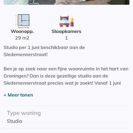
Woonopp.
Slaapkamers
29 m2
1
Studio per 1 juni beschikbaar aan de
Sledemennerstraat!
Ben je op zoek naar een fijne woonruimte in het hart van
Groningen? Dan is deze gezellige studio aan de
Sledemennerstraat precies wat je zoekt! Vanaf 1 juni
komt deze charmante studio beschikbaar, ideaal voor
+ Meer tonen
een (werkende) student of starter die wil genieten van
het stadsleven.
Type woning
De studio is topgelegen in een rustige straat midden in
Studio
de bruisende binnenstad. Op slechts een paar meter
lopen vind je het gezellige stadscentrum, winkelcentrum