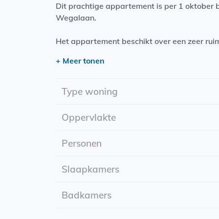
Dit prachtige appartement is per 1 oktober 
Wegalaan.
Het appartement beschikt over een zeer ru
alle gemakken voorzien, denk hieraan een i
+ Meer tonen
Het appartement bevindt zich op de begane g
Ingangsdatum: 1 oktober
Type woning
Energielabel: A
slaapkamers: 1
Oppervlakte
Personen
Slaapkamers
Badkamers