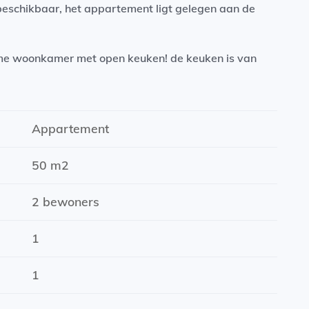
beschikbaar, het appartement ligt gelegen aan de
ime woonkamer met open keuken! de keuken is van
ngebouwde vaatwasser en oven en een inductieplaat.
rond en beschikt daarvoor over een klein terras.
Appartement
50 m2
2 bewoners
1
1