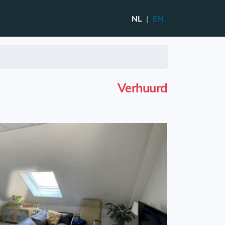
NL
|
EN
Verhuurd