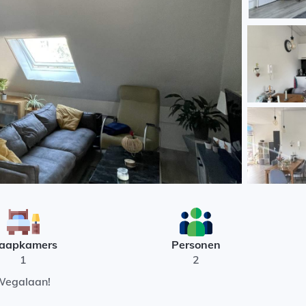
laapkamers
Personen
1
2
Wegalaan!