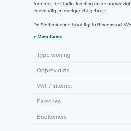
formaat, de studio-indeling en de aanwezig
eenvoudig en doelgericht gebruik.
De Sledemennerstraat ligt in Binnenstad-Wes
dichtbebouwd en levendig stadsdeel met een d
+ Meer tonen
bebouwing en een mix van wonen en commer
In de directe omgeving bevinden zich voorzi
Type woning
supermarkten op loopafstand. Ook onderwijs 
hoofdstation van Groningen is goed bereikbaa
Oppervlakte
Wifi / Internet
Personen
Badkamers