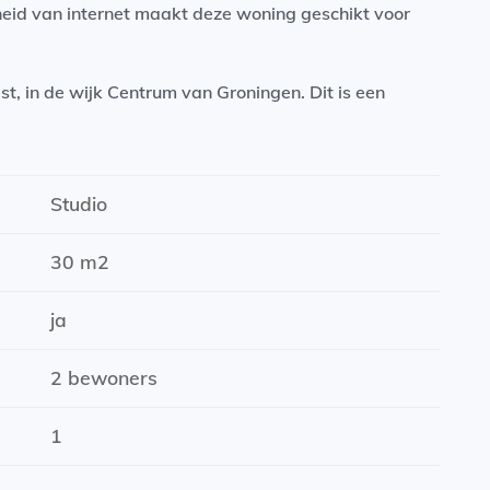
heid van internet maakt deze woning geschikt voor
t, in de wijk Centrum van Groningen. Dit is een
uidelijke stedelijke sfeer, waar veel historische
ciële functies samenkomen.
eningen voor het dagelijks leven, waaronder
Studio
en zorgvoorzieningen liggen in de buurt. Het
r,...
30 m2
ja
2 bewoners
1