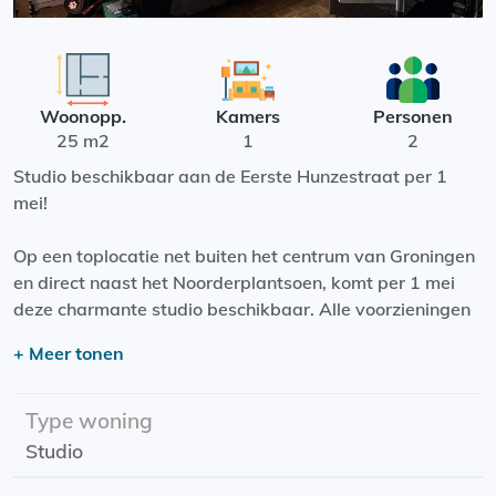
Woonopp.
Kamers
Personen
25 m2
1
2
Studio beschikbaar aan de Eerste Hunzestraat per 1
mei!
Op een toplocatie net buiten het centrum van Groningen
en direct naast het Noorderplantsoen, komt per 1 mei
deze charmante studio beschikbaar. Alle voorzieningen
zoals supermarkten, winkels en openbaar vervoer zijn
+ Meer tonen
op loopafstand.
De studio beschikt over een lichte woonruimte met open
Type woning
keuken, een eigen badkamer met douche, wastafel en
Studio
toilet.