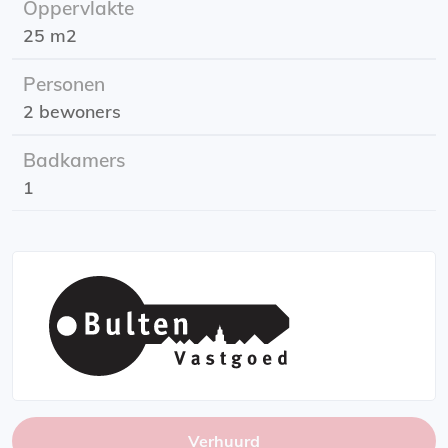
Oppervlakte
Ingangsdatum: 1 mei
25 m2
Incl. G/W/L
Energielabel: label A
Personen
Huurtoeslag: mogelijk! kijk hiervoor bij de vereisten van
2 bewoners
de Belastingdienst.
Badkamers
1
Verhuurd