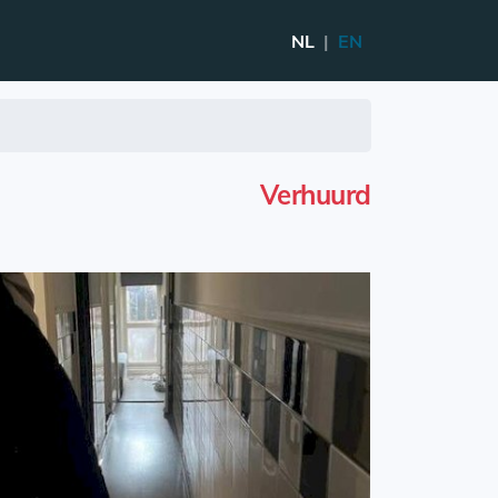
NL
|
EN
Verhuurd