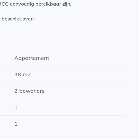
MCG eenvoudig bereikbaar zijn.
 beschikt over:
Appartement
38 m2
2 bewoners
 toplocatie in Groningen? Dan is deze benedenwoning
1
1