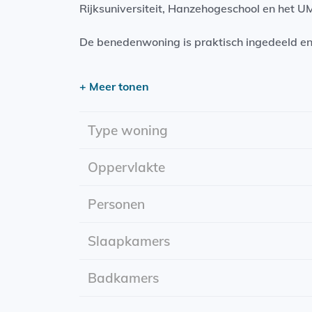
Rijksuniversiteit, Hanzehogeschool en het U
De benedenwoning is praktisch ingedeeld en
een aparte slaapkamer
+ Meer tonen
aparte keuken
een lichte woonkamer
een badkamer
Type woning
een eigen tuin
Oppervlakte
Huurperiode: onbepaalde tijd
Energielabel: C (voorlopig)
Personen
Ben je op zoek naar een fijne woning op een
Slaapkamers
zeker de moeite waard!
Badkamers