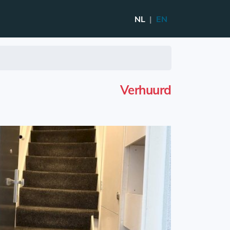
NL
|
EN
Verhuurd