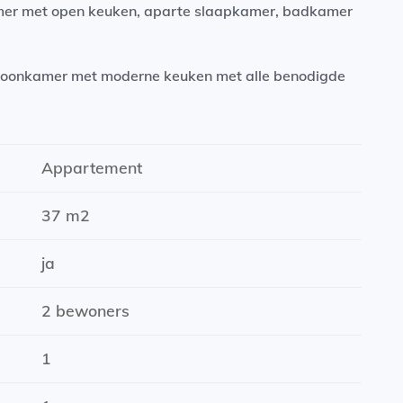
mer met open keuken, aparte slaapkamer, badkamer
 woonkamer met moderne keuken met alle benodigde
e bovenste verdieping vindt u de slaapkamer en de
tig dakterras!
Appartement
ffelijke plek in Groningen, aan de Oosterhamrikkade.
37 m2
ls een openbaar zwembad. Inmiddels is het
ncomplex. Daarnaast zijn er meerdere parken en
ja
gen.
2 bewoners
1