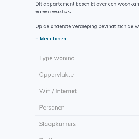
Dit appartement beschikt over een woonka
en een washok.
Op de onderste verdieping bevindt zich de
voorzieningen. Als u de trap oploopt naar d
+ Meer tonen
badkamer.
Daarnaast beschikt het pand over een prach
Type woning
Het appartement bevindt zich op een voortre
Oppervlakte
Het Noorderbad stond vroeger gekenmerkt a
gerenoveerd naar een modern appartemente
Wifi / Internet
supermarkt op loopafstand in de buurt gele
Personen
Huurperiode: Onbepaalde tijd
Ingangsdatum: 1 juli 20...
Slaapkamers