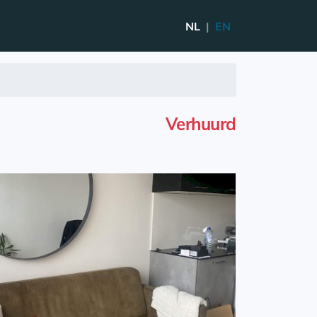
NL
|
EN
Verhuurd