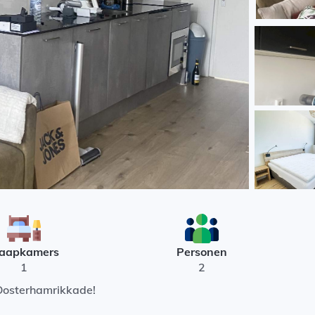
laapkamers
Personen
1
2
Oosterhamrikkade!