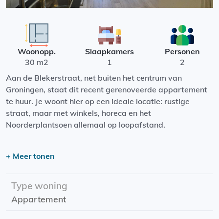
Woonopp.
Slaapkamers
Personen
30 m2
1
2
Aan de Blekerstraat, net buiten het centrum van
Groningen, staat dit recent gerenoveerde appartement
te huur. Je woont hier op een ideale locatie: rustige
straat, maar met winkels, horeca en het
Noorderplantsoen allemaal op loopafstand.
Indeling:
+ Meer tonen
Het appartement is zeer licht en slim ingedeeld. Je
beschikt over een aparte slaapkamer, een moderne
privébadkamer en een eigen toilet. De keuken is
Type woning
compleet uitgerust met een koelkast en een ingebouwde
Appartement
vaatwasser – perfect voor comfortabel wonen.