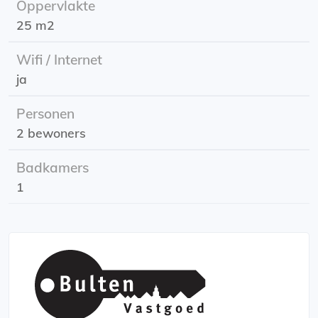
Oppervlakte
ontspannen, het centrum van Groningen is de perfecte
25 m2
plek om te zijn!
Wifi / Internet
De studio beschikt over een woonruimte met open
ja
keuken, voorzien van een inbouw koelkast,
combimagnetron en vaatwasser, een badkamer met...
Personen
2 bewoners
Badkamers
1