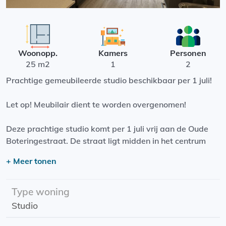
Woonopp.
Kamers
Personen
25 m2
1
2
Prachtige gemeubileerde studio beschikbaar per 1 juli!
Let op! Meubilair dient te worden overgenomen!
Deze prachtige studio komt per 1 juli vrij aan de Oude
Boteringestraat. De straat ligt midden in het centrum
van Groningen. Het bruisende centrum van Groningen
+ Meer tonen
biedt voor ieder wat wils. Wandel door drukke
winkelstraten vol leuke winkels en boetiekjes, geniet van
een drankje op een van de vele gezellige terrassen
Type woning
rondom de Grote Markt of ontdek de levendige sfeer in
Studio
de diverse cafés en restaurants. Of je nu op zoek bent
naar cultuur, gezelligheid of gewoon een fijne plek om te