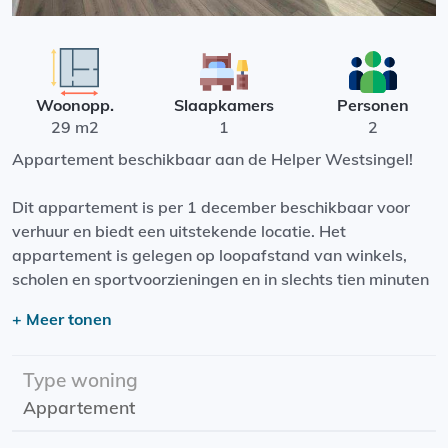
Woonopp.
Slaapkamers
Personen
29 m2
1
2
Appartement beschikbaar aan de Helper Westsingel!
Dit appartement is per 1 december beschikbaar voor
verhuur en biedt een uitstekende locatie. Het
appartement is gelegen op loopafstand van winkels,
scholen en sportvoorzieningen en in slechts tien minuten
fietsen bevindt u zich in het centrum van Groningen óf
+ Meer tonen
Haren. Daarnaast beschikt de wijk over uitstekende
verbindingen wat betreft het openbaar vervoer en zijn
de A28 en A7 binnen 5 autominuten te bereiken.
Type woning
Appartement
Het appartement beschikt over een open woonkamer
met een luxe keuken met inbouwvaatwasser, koelkast