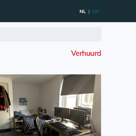
NL
|
EN
Verhuurd