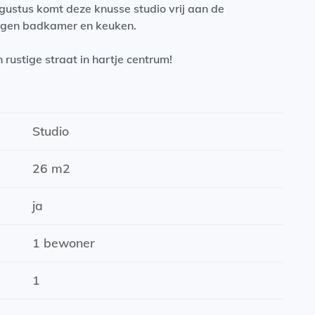
augustus komt deze knusse studio vrij aan de
 eigen badkamer en keuken.
 rustige straat in hartje centrum!
alde tijd
Studio
 vereisten van de Belastingdienst
26 m2
ja
1 bewoner
1