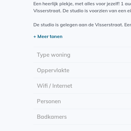
Een heerlijk plekje, met alles voor jezelf! 1 
Visserstraat. De studio is voorzien van een
De studio is gelegen aan de Visserstraat. Een
+ Meer tonen
Ingangsdatum: 01 augustus 2023
Huurprijs: €933,- incl. g/w/l en internet
Huurperiode: minimaal 1 jaar, daarna onbepa
Type woning
Huurtoeslag: mogelijk. Kijk hiervoor naar de
Energielabel: A
Oppervlakte
Wifi / Internet
Personen
Badkamers