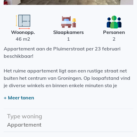
Woonopp.
Slaapkamers
Personen
46 m2
1
2
Appartement aan de Pluimerstraat per 23 februari
beschikbaar!
Het ruime appartement ligt aan een rustige straat net
buiten het centrum van Groningen. Op loopafstand vind
je diverse winkels en binnen enkele minuten sta je
midden in de bruisende binnenstad.
+ Meer tonen
Indeling:
Het appartement beschikt over een keuken die volledig
Type woning
is uitgerust met een ingebouwde koelkast/vriezer,
Appartement
vaatwasser, oven, inductiekookplaat en afzuigkap.
Daarnaast heb je een eigen badkamer met toilet en