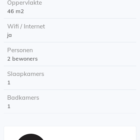
Oppervlakte
heeft het appartement één slaapkamer.
46 m2
Ingangsdatum: 23 februari 2026
Wifi / Internet
Huurprijs: is inclusief gas, water, licht en internet
ja
Huurperiode: onbepaalde tijd
Energielabel: A (voorlopig)
Personen
2 bewoners
Slaapkamers
1
Badkamers
1