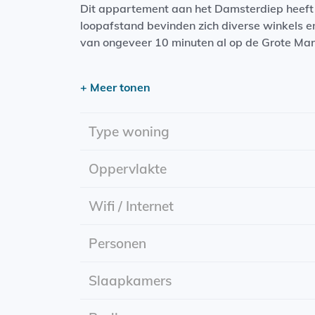
Dit appartement aan het Damsterdiep heeft 
loopafstand bevinden zich diverse winkels 
van ongeveer 10 minuten al op de Grote Mar
Indeling
+ Meer tonen
Royale woonkamer met open keuken
Keuken voorzien van een vaatwasser, oven, 
Type woning
Grote raampartijen die zorgen voor veel natuu
1 slaapkamer
Oppervlakte
Kenmerken
Wifi / Internet
Locatie: Damsterdiep
Personen
Beschikbaar vanaf: 1 juli
Huurperiode: Onbepaalde tijd
Huurprijs: Inclusief gas, water, elektra en int
Slaapkamers
Energielabel: A+