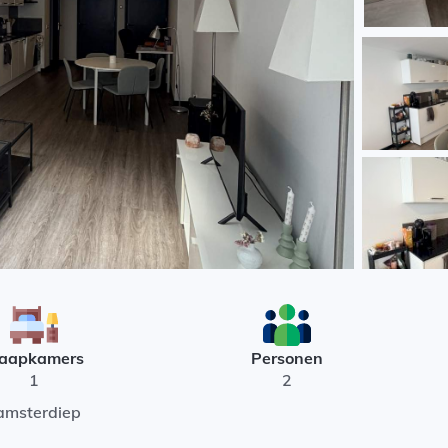
laapkamers
Personen
1
2
Damsterdiep