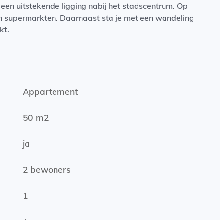
een uitstekende ligging nabij het stadscentrum. Op
en supermarkten. Daarnaast sta je met een wandeling
kt.
ruime koelkast en inductiekookplaat
Appartement
rlijk licht
50 m2
ja
2 bewoners
ernet
1