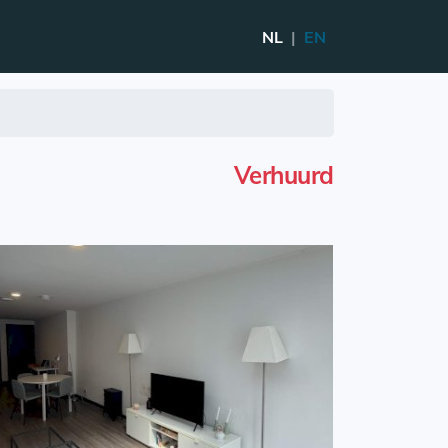
NL
|
EN
Verhuurd