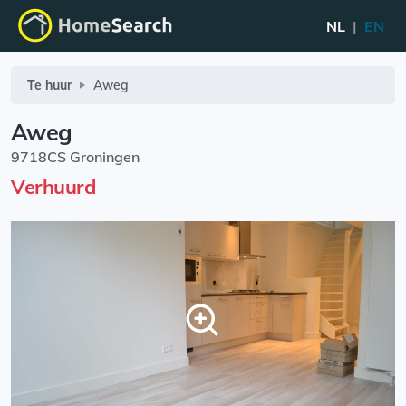
NL
|
EN
Te huur
Aweg
Aweg
9718CS Groningen
Verhuurd