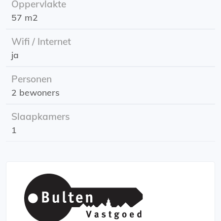
Oppervlakte
Huurprijs: is inclusief nutsvoorzieningen
57 m2
Energielabel: C
Wifi / Internet
ja
Personen
2 bewoners
Slaapkamers
1