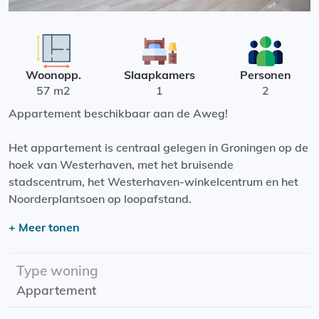
Woonopp.
Slaapkamers
Personen
57 m2
1
2
Appartement beschikbaar aan de Aweg!
Het appartement is centraal gelegen in Groningen op de
hoek van Westerhaven, met het bruisende
stadscentrum, het Westerhaven-winkelcentrum en het
Noorderplantsoen op loopafstand.
+ Meer tonen
Het appartement heeft een woonkamer met een open
keuken, een aparte douche met wastafel, een toilet en
een zeer ruime slaapkamer.
Type woning
Appartement
Ingangsdatum: 01-06-2025
Huurperiode: onbepaalde tijd