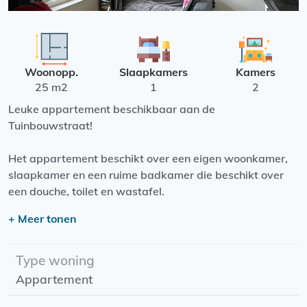
Woonopp.
Slaapkamers
Kamers
25 m2
1
2
Leuke appartement beschikbaar aan de
Tuinbouwstraat!
Het appartement beschikt over een eigen woonkamer,
slaapkamer en een ruime badkamer die beschikt over
een douche, toilet en wastafel.
+ Meer tonen
De Tuinbouwstraat is een leuke rustige straat op 5
minuten fietsafstand van de binnenstad. De straat ligt in
een heerlijke omgeving naast het Noorderplantsoen,
Type woning
heerlijk voor een warme zomerdag!
Appartement
Ingangsdatum: 1 augustus