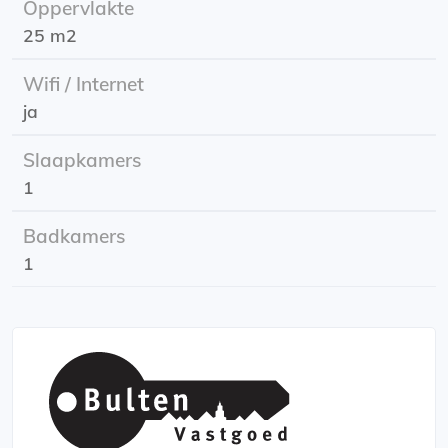
Oppervlakte
Huurprijs: 910,- incl.
25 m2
Energielabel: A
Wifi / Internet
Huurtoeslag is mogelijk !
ja
Slaapkamers
1
Badkamers
1