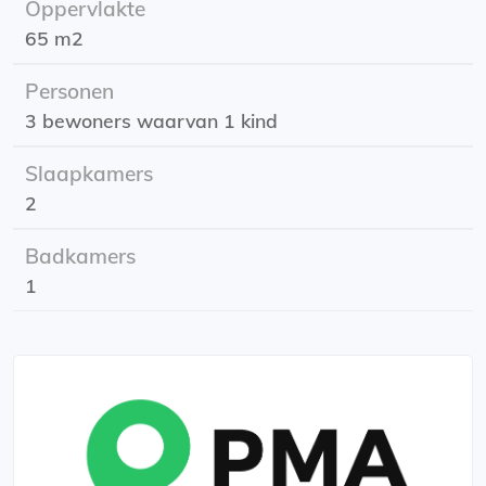
Oppervlakte
slaapkamer welke is uitgerust met 2 garderobe
65 m2
inbouwkasten. De dichte keuken is voorzien van diverse
inbouwapparatuur zoals een koelvriescombinatie,
Personen
gaskookplaat, en een oven. Via de keuken is er toegang
3 bewoners waarvan 1 kind
naar het balkon aan de voorzijde. De grote slaapkamer
beschikt over een garder...
Slaapkamers
2
Badkamers
1