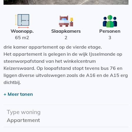
Woonopp.
Slaapkamers
Personen
65 m2
2
3
drie kamer appartement op de vierde etage.
Het appartement is gelegen in de wijk IJsselmonde op
steenworpafstand van het winkelcentrum
Keizerswaard. Op loopafstand stopt tevens bus 76 en
liggen diverse uitvalswegen zoals de A16 en de A15 erg
dichtbij.
+ Meer tonen
Indeling:
Gezamenlijke entree op de begane grond met
brievenbussen en bellentableau, trappenhal naar de
Type woning
vierde etage. De centrale hal geeft toegang tot alle
Appartement
vertrekken. De ruime woonkamer is voorzien van
laminaat . Via de woonkamer is er toegang tot een ruime