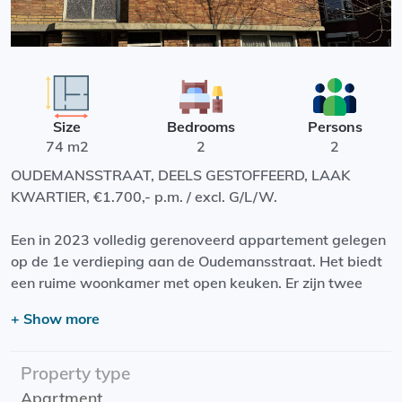
Size
Bedrooms
Persons
74 m2
2
2
OUDEMANSSTRAAT, DEELS GESTOFFEERD, LAAK
KWARTIER, €1.700,- p.m. / excl. G/L/W.
Een in 2023 volledig gerenoveerd appartement gelegen
op de 1e verdieping aan de Oudemansstraat. Het biedt
een ruime woonkamer met open keuken. Er zijn twee
slaapkamers met elk een eigen badkamer. En een
+ Show more
balkon op het oosten.
De woning ligt op nog geen 5 minuten loopafstand van
Property type
De Haagse Hogeschool. Tegenover de woning bevindt
Apartment