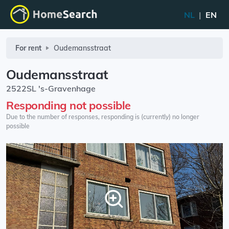
NL
|
EN
For rent
Oudemansstraat
Oudemansstraat
2522SL 's-Gravenhage
Responding not possible
Due to the number of responses, responding is (currently) no longer
possible