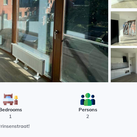
Bedrooms
Persons
1
2
rinsenstraat!