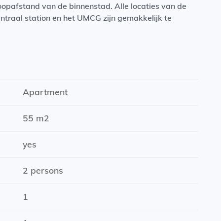
opafstand van de binnenstad. Alle locaties van de
entraal station en het UMCG zijn gemakkelijk te
p de hoogwaardige afwerking en het wooncomfort. Het
lle indeling. Met hoge ramen; een tweede verdieping
dig ingericht en voorzien van diverse apparatuur,
iesvak; combi magnetron en een inductiekookplaat.
Apartment
een inloopdouche en toilet. Het woongedeelte bevindt
55 m2
 is een ruime slaapkamer g...
yes
2 persons
1