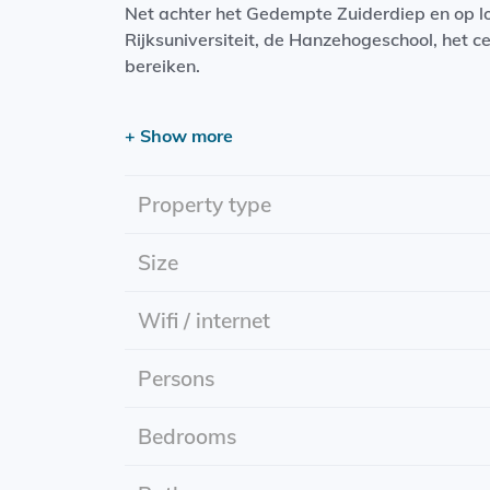
Net achter het Gedempte Zuiderdiep en op lo
Rijksuniversiteit, de Hanzehogeschool, het c
bereiken.
Bij de verbouwing/renovatie lag de focus o
+ Show more
appartement heeft een praktische en sfeervo
en een hoog plafond. De luxe keuken is volle
waaronder een vaatwasser; koelkast met vr
Property type
De royale en luxe badkamer is voorzien van 
Size
zich op de eerste etage. Op de begane grond
Wifi / internet
Persons
Bedrooms