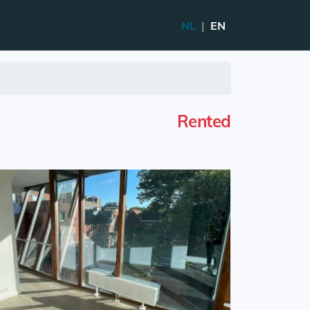
NL
|
EN
Rented