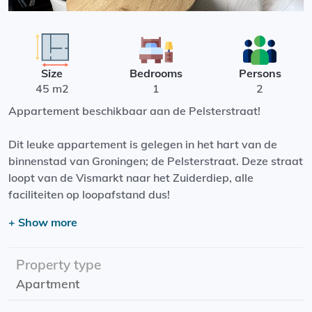
Size
Bedrooms
Persons
45 m2
1
2
Appartement beschikbaar aan de Pelsterstraat!
Dit leuke appartement is gelegen in het hart van de
binnenstad van Groningen; de Pelsterstraat. Deze straat
loopt van de Vismarkt naar het Zuiderdiep, alle
faciliteiten op loopafstand dus!
+ Show more
Het moderne appartement beschikt over een
woonkamer met open keuken, voorzien van een
vaatwasser, een koel-vriescombinatie en een gasstel.
Property type
De badkamer is voorzien van een toilet, douche en
Apartment
wasbak.