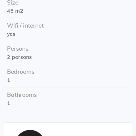
Size
Locatie: Pelsterstraat
45 m2
Ingangsdatum: 1 augustus 2025
Huurprijs: inclusief voorschot nutsvoorzieningen (g/w/l en
Wifi / internet
internet)
yes
Slaapkamers: 1
Energielabel: A
Persons
2 persons
Bedrooms
1
Bathrooms
1