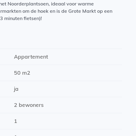
het Noorderplantsoen, ideaal voor warme
rmarkten om de hoek en is de Grote Markt op een
3 minuten fietsen)!
men!
, vaatwasser, inductieplaat, koelkast en
Appartement
50 m2
wastafelmeubel met kraan)
rming, daarnaast beschikt het pand over een lift,
ja
nberging.
2 bewoners
1