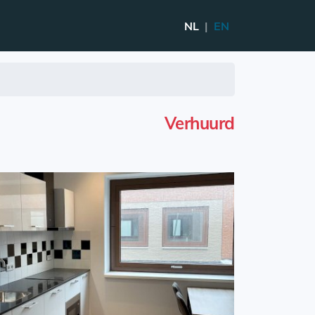
NL
|
EN
Verhuurd