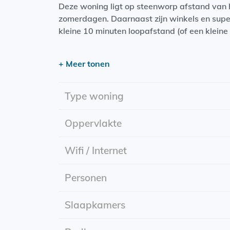
Deze woning ligt op steenworp afstand van 
zomerdagen. Daarnaast zijn winkels en supe
kleine 10 minuten loopafstand (of een kleine 
Let op: meubels dienen te worden overgeno
+ Meer tonen
De luxe woonruimte beschikt over:
- Woonkamer met open keuken (inclusief oven
Type woning
afzuiginstallatie)
- Slaapkamer
Oppervlakte
- Badkamer (inclusief toilet, regendouche, 
De gehele woning is voorzien van vloerverwa
Wifi / Internet
ruime binnenplaats en een afgesloten fietse
Personen
Ingangsdatum: 01-08-2025
Huurperiode: onbepaalde tijd
Huu...
Slaapkamers