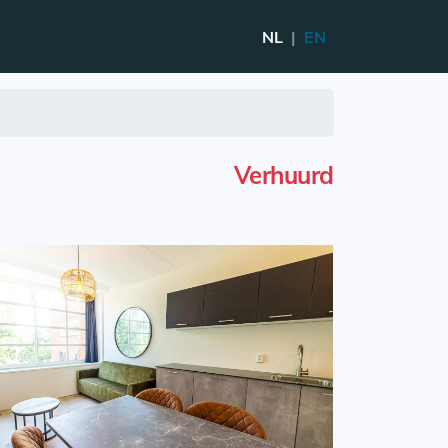
NL
|
EN
Verhuurd