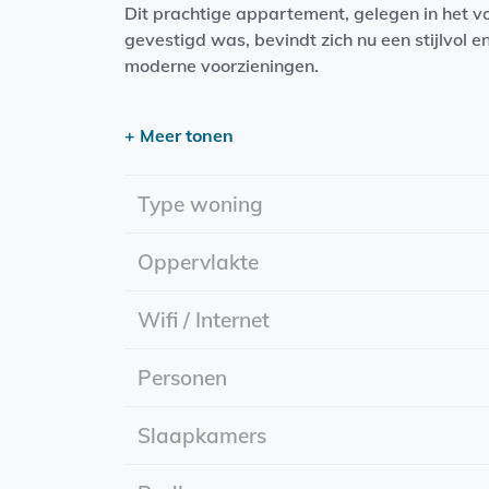
Dit prachtige appartement, gelegen in het
gevestigd was, bevindt zich nu een stijlvo
moderne voorzieningen.
Het appartement beschikt over twee ruime 
+ Meer tonen
met vaatwasser en een badkamer met regen
een centrale locatie met supermarkten, winke
het Noorderplantsoen ligt op korte afstand 
Type woning
minuten fietsen bereikbaar. Daarnaast zijn
Oppervlakte
De woning beschikt daarnaast over een gede
Wifi / Internet
Personen
Slaapkamers